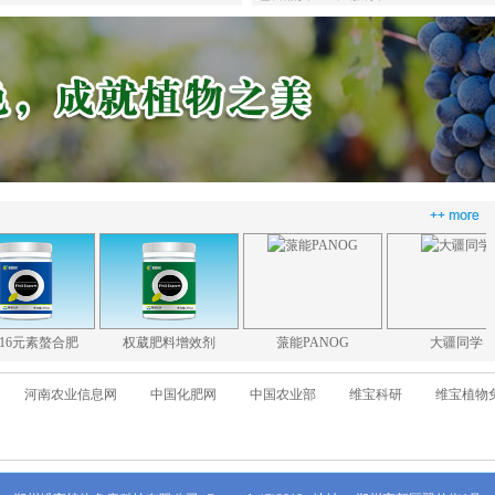
素螯合肥
权葳肥料增效剂
蒎能PANOG
大疆同学
河南农业信息网
中国化肥网
中国农业部
维宝科研
维宝植物