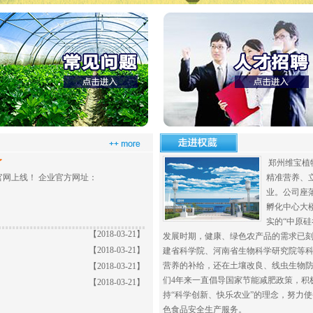
了
郑州维宝植
官网上线！ 企业官方网址：
精准营养、
业。公司座
孵化中心大
实的
“中原
【2018-03-21】
发展时期，健康、绿色农产品的需求已
【2018-03-21】
建省科学院、河南省生物科学研究院等
营养的补给，还在土壤改良、线虫生物
【2018-03-21】
们
4
年来一直倡导国家节能减肥政策，积
【2018-03-21】
持“科学创新、快乐农业”的理念，努力
色食品安全生产服务。