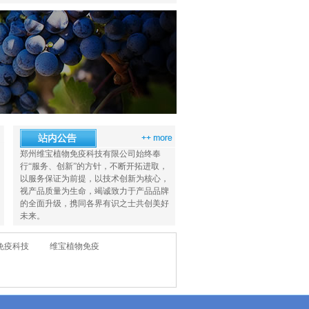
郑州维宝植物免疫科技有限公司始终奉
行“服务、创新”的方针，不断开拓进取，
以服务保证为前提，以技术创新为核心，
视产品质量为生命，竭诚致力于产品品牌
的全面升级，携同各界有识之士共创美好
植物防晒剂（原液、原
植物抗冻剂（原液、原
权葳16元素螯合肥
权葳
未来。
免疫科技
维宝植物免疫